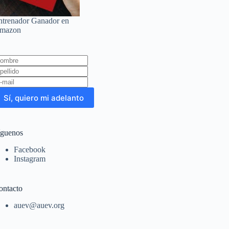
ntrenador Ganador en
mazon
eave
is
eld
lank
Sí, quiero mi adelanto
íguenos
Facebook
Instagram
ontacto
auev@auev.org