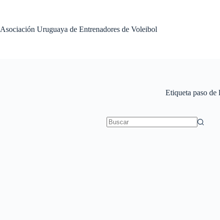
Saltar
al
contenido
Asociación Uruguaya de Entrenadores de Voleibol
Etiqueta
paso de l
Sin
resultados