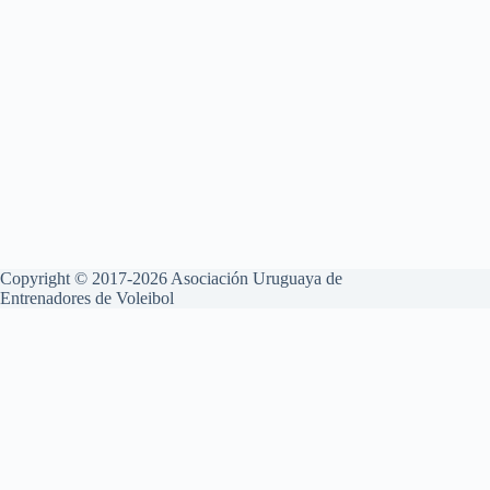
Copyright © 2017-2026 Asociación Uruguaya de
Entrenadores de Voleibol
Aviso Legal
Política de Privacidad
Política de Cookies
Esta web utiliza cookies propias y de terceros para su correcto
funcionamiento y para fines analíticos. Contiene enlaces a sitios web
de terceros con políticas de privacidad ajenas que podrás aceptar o no
cuando accedas a ellos. Al hacer clic en el botón Aceptar, acepta el uso
de estas tecnologías y el procesamiento de tus datos para estos
propósitos.
Configurar y más información