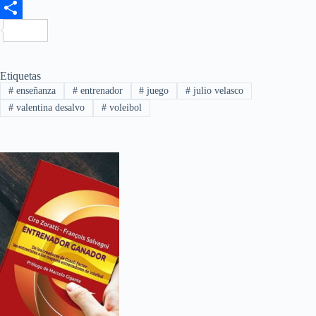
F
a
C
c
o
e
m
Etiquetas
#
enseñanza
#
entrenador
#
juego
#
julio velasco
b
p
#
valentina desalvo
#
voleibol
o
a
o
r
k
t
i
r