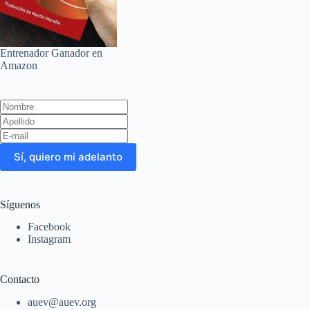
Entrenador Ganador en
Amazon
Leave
this
field
blank
Sí, quiero mi adelanto
Síguenos
Facebook
Instagram
Contacto
auev@auev.org