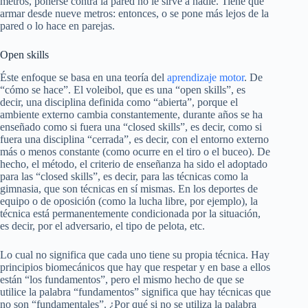
metros, ponerse contra la pared no le sirve a nadie. Tiene que
armar desde nueve metros: entonces, o se pone más lejos de la
pared o lo hace en parejas.
Open skills
Éste enfoque se basa en una teoría del
aprendizaje motor
. De
“cómo se hace”. El voleibol, que es una “
open skills
”, es
decir, una disciplina definida como “abierta”, porque el
ambiente externo cambia constantemente, durante años se ha
enseñado como si fuera una “
closed skills
”, es decir, como si
fuera una disciplina “cerrada”, es decir, con el entorno externo
más o menos constante (como ocurre en el tiro o el buceo). De
hecho, el método, el criterio de enseñanza ha sido el adoptado
para las “
closed skills
”, es decir, para las técnicas como la
gimnasia, que son técnicas en sí mismas. En los deportes de
equipo o de oposición (como la lucha libre, por ejemplo), la
técnica está permanentemente condicionada por la situación,
es decir, por el adversario, el tipo de pelota, etc.
Lo cual no significa que cada uno tiene su propia técnica. Hay
principios biomecánicos que hay que respetar y en base a ellos
están “los fundamentos”, pero el mismo hecho de que se
utilice la palabra “fundamentos” significa que hay técnicas que
no son “fundamentales”. ¿Por qué si no se utiliza la palabra