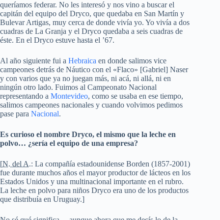
queríamos federar. No les interesó y nos vino a buscar el
capitán del equipo del
Dryco
, que quedaba en
San Martín
y
Bulevar Artigas
, muy cerca de donde vivía yo. Yo vivía a dos
cuadras de La Granja y el Dryco quedaba a seis cuadras de
éste. En el Dryco estuve hasta el ’67.
Al año siguiente fui a
Hebraica
en donde salimos vice
campeones detrás de
Náutico
con el «Flaco» [Gabriel] Naser
y con varios que ya no juegan más, ni acá, ni allá, ni en
ningún otro lado. Fuimos al Campeonato Nacional
representando a
Montevideo
, como se usaba en ese tiempo,
salimos campeones nacionales y cuando volvimos pedimos
pase para
Nacional
.
Es curioso el nombre Dryco, el mismo que la leche en
polvo… ¿sería el equipo de una empresa?
[
N. del A.
: La compañía estadounidense Borden (1857-2001)
fue durante muchos años el mayor productor de lácteos en los
Estados Unidos y una multinacional importante en el rubro.
La leche en polvo para niños Dryco era uno de los productos
que distribuía en Uruguay.]
No sé qué significa… aunque ahora que me decís lo de la