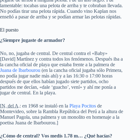
lamentable: tocabas una pelota de arriba y te cobraban llevada.
No podías tirar una pelota rápida. Cuando vino Kaplan nos
enseñó a pasar de arriba y se podían armar las pelotas rápidas.
El puesto
¿Siempre jugaste de armador?
No, no, jugaba de central. De central contra el «Baby»
[David] Martínez y contra todos los fenómenos. Después iba a
la cancha oficial de playa que estaba frente a la palmera de
Juana de Ibarbourou
(en la cancha oficial jugaba sólo Primera,
no podía jugar nadie más ahí) y a las 16:30 o 17:00 horas
después de que ellos habían jugado siete partidos, ocho
partidos me decían, «dale
‘guacho’
, vení» y ahí me ponía a
jugar de central. En la playa.
[
N. del A.
: en 1968 se instaló en la
Playa Pocitos
de
Montevideo, sobre la Rambla República del Perú a la altura de
Manuel Pagola, una palmera y un monolito en homenaje a la
poetisa Juana de Ibarbourou.]
¿Cómo de central? Vos medís 1.78 m… ¿Qué hacías?