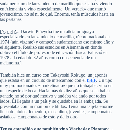
sudamericano de lanzamiento de martillo que estaba viviendo
en Alemania y vino especialmente. Un «crack» que murió
jovencísimo, no sé ni de qué. Enorme, tenía músculos hasta en
las pestañas.
[
N. del A.
: Darwin Piñeyrúa fue un atleta uruguayo
especializado en lanzamiento de martillo, récord nacional en
1974 (aún vigente) y campeón sudamericano ese mismo año y
el siguiente. Realizó sus estudios en Alemania en donde
obtuvo el título de profesor de educación física. Falleció en
1978 a la edad de 32 años como consecuencia de un
melanoma.]
También hice un curso con Takayoshi Rokugo, un japonés
que estaba en un circuito de intercambio con el
ISEF
. Un tipo
muy promocionado, «marketinado» que no trabajaba, vino en
una especie de beca. Hacía más de diez años que se la había
ganado no sé por qué motivo y andaba viajando por todos
lados. Él llegaba a un país y se quedaba en la embajada. Se
presentaba con un montón de títulos. Tenía una tarjeta enorme
llena de títulos: femenino, masculino, juveniles, campeonatos
asiáticos, campeonatos de esto y de lo otro.
Tengo entendido que también vino Viacheslav Platonov…