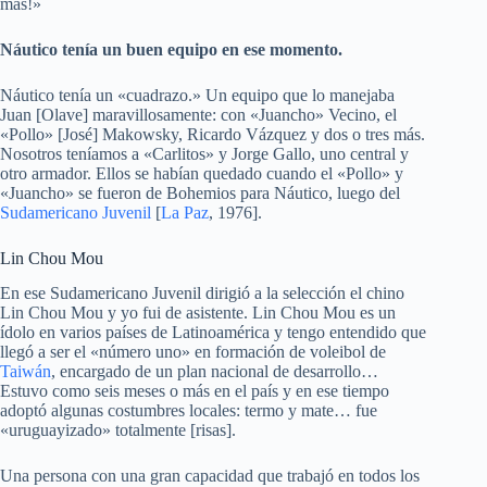
más!»
Náutico tenía un buen equipo en ese momento.
Náutico tenía un «cuadrazo.» Un equipo que lo manejaba
Juan [Olave] maravillosamente: con «Juancho» Vecino, el
«Pollo» [José] Makowsky, Ricardo Vázquez y dos o tres más.
Nosotros teníamos a «Carlitos» y Jorge Gallo, uno central y
otro armador. Ellos se habían quedado cuando el «Pollo» y
«Juancho» se fueron de Bohemios para Náutico, luego del
Sudamericano Juvenil
[
La Paz
, 1976].
Lin Chou Mou
En ese Sudamericano Juvenil dirigió a la selección el chino
Lin Chou Mou y yo fui de asistente. Lin Chou Mou es un
ídolo en varios países de Latinoamérica y tengo entendido que
llegó a ser el «número uno» en formación de voleibol de
Taiwán
, encargado de un plan nacional de desarrollo…
Estuvo como seis meses o más en el país y en ese tiempo
adoptó algunas costumbres locales: termo y mate… fue
«uruguayizado» totalmente [risas].
Una persona con una gran capacidad que trabajó en todos los