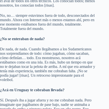
el aval de todos los otros técnicos. Los conocían todos; menos
nosotros, los conocían todos [risas].
No, no… siempre estuvimos fuera de todo, desconectados del
mundo. Ahora con Internet más o menos estamos ahí, pero en
ese momento estábamos fuera del mundo, totalmente.
Totalmente fuera del mundo.
¿No se enteraban de nada?
De nada, de nada. Cuando llegábamos a los Sudamericanos
nos sorprendíamos de todo: cómo jugaban, cómo sacaban,
cómo definían… todo. Era monstruoso, nosotros acá
estábamos como en una isla. Es más, hubo un tiempo en que
no te dejaban tocar la pelota de arriba. A mí que era armador y
tenía más experiencia, también me cobraban falta. ¡No se
podía jugar! [risas]. Un retroceso impresionante para el
voleibol.
¿Acá en Uruguay te cobraban llevada?
Sí. Después iba a jugar afuera y no me cobraban nada. Pero
imaginate que jugábamos de pase bajo, nadie se animaba a
pegarle de arriba a ninguna pelota. Fue un año negro. Fue