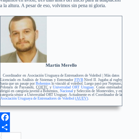
a la altura. A pesar de eso, volvimos sin pena ni gloria.
Martín Merello
Coordinador
en
Asociación Uruguaya de Entrenadores de Voleibol
|
Más datos
Licenciado en Análisis de Sistemas y Entrenador
FIVB
Nivel II. Jugaba al rugby
hasta que un pasaje por
Bohemios
lo vinculó al voleibol. Luego pasó por Neptuno,
Pelotaris de Paysandú,
COETC
y
Universidad ORT Uruguay
. Como entrenador
dirigió en categoría juvenil a Bohemios,
Nacional
y Selección de Montevideo, y en
categoría sénior a Universidad ORT Uruguay. Actualmente es el Coordinador de la
Asociación Uruguaya de Entrenadores de Voleibol (
AUEV
)
.
F
a
C