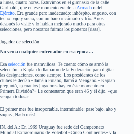
a lunes, cuatro horas. Estuvimos en el gimnasio de la calle
Garibaldi
, que en ese momento era de la
Armada
o del
Ejército
. Era grande pero inadecuado: inhóspito, angosto, con
techo bajo y sucio, con un baño incómodo y frío. Años
después lo visité y lo habían mejorado mucho para otras
selecciones, pero nosotros fuimos los pioneros [risas].
Jugador de selección
No venía cualquier entrenador en esa época…
Esa
selección
fue maravillosa. Te cuento cómo se armó la
selección: a Kaplan lo llamaron de la Federación para digitar
las designaciones, como siempre. Los presidentes de los
clubes le decían «llamá a Fulano, llamá a Mengano.» Kaplan
preguntó, «¿cuántos jugadores hay en éste momento en
Primera División?» Le contestaron que eran 46 y él dijo, «que
vengan todos.»
El primer mes fue insoportable, interminable: pase bajo, alto y
saque. ¡Nada más!
[
N. del A.
: En 1969 Uruguay fue sede del Campeonato
Mundial Extraordinario de Voleibol «Cinco Continentes» y la