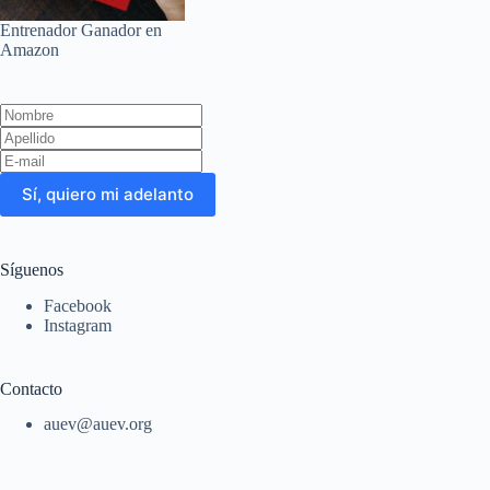
Entrenador Ganador en
Amazon
Leave
this
field
blank
Sí, quiero mi adelanto
Síguenos
Facebook
Instagram
Contacto
auev@auev.org