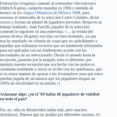
Federación Uruguaya contrató al entrenador checoslovaco
Oldrich Kaplan, campeón mundial en 1966 y medalla de
bronce en los
Juegos Olímpicos de México 1968
, para
asesorar al entrenador de la selección Carlos Cándido, dictar
cursos y formar un plantel de jugadores juveniles. Respecto al
trabajo realizado, Juan Farcilli, jugador de la selección,
comentó lo siguiente en una entrevista: «… la venida del
asesor técnico (Kaplan) nos hizo un bien tremendo, ya que
nos ha enseñado un cúmulo de cosas que no aplicábamos y
aquellas que usábamos tuvieron que ser totalmente reformadas
para ser aplicadas con un rendimiento acorde con las
necesidades de un seleccionado. Desde el armado hasta la
recepción, pasando por la pegada, todo es diferente; por
ejemplo nuestra recepción que era hecha con los puños es
cambiada totalmente y ahora se recibe con los antebrazos, que
es la mejor manera de apoyar a los levantadores para que estos
puedan jugarla de tal manera que los pegadores tengan un
100% de efectividad en su misión.»]
Aclarame algo: ¿en el ’69 había 46 jugadores de voleibol
en todo el país?
No, no, sólo en Montevideo había más, pero muchos
desistieron. Dijeron que no podían por diferentes razones. Al