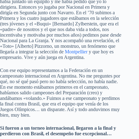
había juntado un equipito y me había pedido que yo lo
dirigiera. Entonces yo jugaba por Nacional en Primera y
dirigía en Segunda junto con Navarro. En el ’70 subimos a
Primera y los cuatro jugadores que estábamos en la selección
(tres jóvenes y el «Buqui» [Bernardo] Zylberstein, que era el
«padre» de nosotros y el que nos daba vida a todos, nos
incentivaba y motivaba por muchos años) pedimos pase desde
Nacional para La Granja. Y nos acompañó una revelación, el
«Toto» [Alberto] Pizzorno, un monstruo, un fenómeno que
llegaría a integrar la selección de
Montpellier
y que hoy es
empresario. Vive y aún juega en Argentina.
Con ese equipo representamos a la Federación en un
campeonato internacional en Argentina. No me preguntes por
qué, no sé qué pasó pero no había selección, no había nadie.
En ese momento estábamos primeros en el campeonato,
habíamos salido campeones del Preparación (creo) y
andábamos «volando.» Fuimos a ese campeonato y perdimos
la final contra Brasil, que era el equipo que venía de los
Juegos Olímpicos… un disparate. Así y todo anduvimos muy
bien, muy bien.
Si fueron a un torneo internacional, llegaron a la final y
perdieron con Brasil, el desempeño fue excepcional…