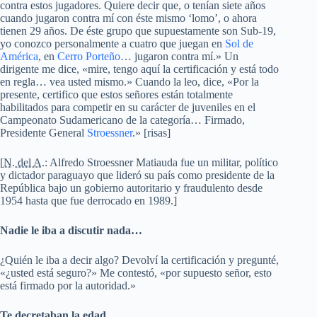
contra estos jugadores. Quiere decir que, o tenían siete años
cuando jugaron contra mí con éste mismo
‘lomo’
, o ahora
tienen 29 años. De éste grupo que supuestamente son Sub-19,
yo conozco personalmente a cuatro que juegan en
Sol de
América
, en
Cerro Porteño
… jugaron contra mí.» Un
dirigente me dice, «mire, tengo aquí la certificación y está todo
en regla… vea usted mismo.» Cuando la leo, dice, «Por la
presente, certifico que estos señores están totalmente
habilitados para competir en su carácter de juveniles en el
Campeonato Sudamericano de la categoría… Firmado,
Presidente General
Stroessner
.» [risas]
[
N. del A.
: Alfredo Stroessner Matiauda fue un militar, político
y dictador paraguayo que lideró su país como presidente de la
República bajo un gobierno autoritario y fraudulento desde
1954 hasta que fue derrocado en 1989.]
Nadie le iba a discutir nada…
¿Quién le iba a decir algo? Devolví la certificación y pregunté,
«¿usted está seguro?» Me contestó, «por supuesto señor, esto
está firmado por la autoridad.»
Te decretaban la edad…