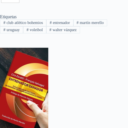
c
o
e
m
Etiquetas
#
club atlético bohemios
#
entrenador
#
martín merello
b
p
#
uruguay
#
voleibol
#
walter vázquez
o
a
o
r
k
t
i
r