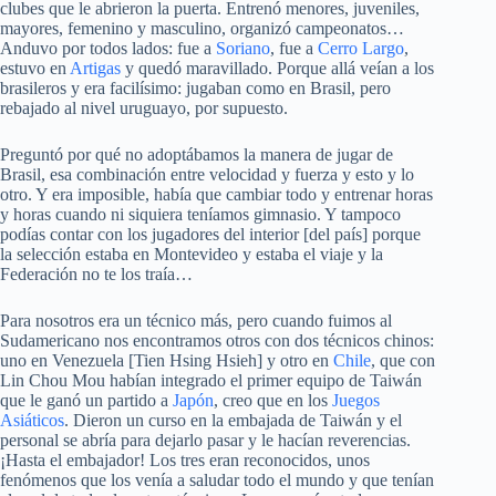
clubes que le abrieron la puerta. Entrenó menores, juveniles,
mayores, femenino y masculino, organizó campeonatos…
Anduvo por todos lados: fue a
Soriano
, fue a
Cerro Largo
,
estuvo en
Artigas
y quedó maravillado. Porque allá veían a los
brasileros y era facilísimo: jugaban como en Brasil, pero
rebajado al nivel uruguayo, por supuesto.
Preguntó por qué no adoptábamos la manera de jugar de
Brasil, esa combinación entre velocidad y fuerza y esto y lo
otro. Y era imposible, había que cambiar todo y entrenar horas
y horas cuando ni siquiera teníamos gimnasio. Y tampoco
podías contar con los jugadores del interior [del país] porque
la selección estaba en Montevideo y estaba el viaje y la
Federación no te los traía…
Para nosotros era un técnico más, pero cuando fuimos al
Sudamericano nos encontramos otros con dos técnicos chinos:
uno en Venezuela [Tien Hsing Hsieh] y otro en
Chile
, que con
Lin Chou Mou habían integrado el primer equipo de Taiwán
que le ganó un partido a
Japón
, creo que en los
Juegos
Asiáticos
. Dieron un curso en la embajada de Taiwán y el
personal se abría para dejarlo pasar y le hacían reverencias.
¡Hasta el embajador! Los tres eran reconocidos, unos
fenómenos que los venía a saludar todo el mundo y que tenían