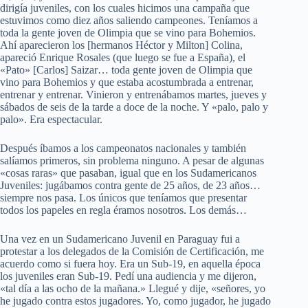
dirigía juveniles, con los cuales hicimos una campaña que
estuvimos como diez años saliendo campeones. Teníamos a
toda la gente joven de Olimpia que se vino para Bohemios.
Ahí aparecieron los [hermanos Héctor y Milton] Colina,
apareció Enrique Rosales (que luego se fue a España), el
«Pato» [Carlos] Saizar… toda gente joven de Olimpia que
vino para Bohemios y que estaba acostumbrada a entrenar,
entrenar y entrenar. Vinieron y entrenábamos martes, jueves y
sábados de seis de la tarde a doce de la noche. Y
«palo, palo y
palo»
. Era espectacular.
Después íbamos a los campeonatos nacionales y también
salíamos primeros, sin problema ninguno. A pesar de algunas
«cosas raras» que pasaban, igual que en los Sudamericanos
Juveniles: jugábamos contra gente de 25 años, de 23 años…
siempre nos pasa. Los únicos que teníamos que presentar
todos los papeles en regla éramos nosotros. Los demás…
Una vez en un Sudamericano Juvenil en Paraguay fui a
protestar a los delegados de la Comisión de Certificación, me
acuerdo como si fuera hoy. Era un Sub-19, en aquella época
los juveniles eran Sub-19. Pedí una audiencia y me dijeron,
«tal día a las ocho de la mañana.» Llegué y dije, «señores, yo
he jugado contra estos jugadores. Yo, como jugador, he jugado