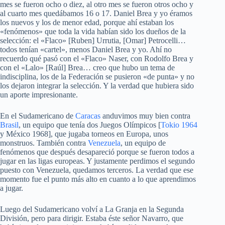
mes se fueron ocho o diez, al otro mes se fueron otros ocho y
al cuarto mes quedábamos 16 o 17. Daniel Brea y yo éramos
los nuevos y los de menor edad, porque ahí estaban los
«fenómenos» que toda la vida habían sido los dueños de la
selección: el «Flaco» [Ruben] Urrutia, [Omar] Petrocelli…
todos tenían «cartel», menos Daniel Brea y yo. Ahí no
recuerdo qué pasó con el «Flaco» Naser, con Rodolfo Brea y
con el «Lalo» [Raúl] Brea… creo que hubo un tema de
indisciplina, los de la Federación se pusieron «de punta» y no
los dejaron integrar la selección. Y la verdad que hubiera sido
un aporte impresionante.
En el Sudamericano de
Caracas
anduvimos muy bien contra
Brasil
, un equipo que tenía dos Juegos Olímpicos [
Tokio 1964
y México 1968], que jugaba torneos en Europa, unos
monstruos. También contra
Venezuela
, un equipo de
fenómenos que después desapareció porque se fueron todos a
jugar en las ligas europeas. Y justamente perdimos el segundo
puesto con Venezuela, quedamos terceros. La verdad que ese
momento fue el punto más alto en cuanto a lo que aprendimos
a jugar.
Luego del Sudamericano volví a La Granja en la Segunda
División, pero para dirigir. Estaba éste señor Navarro, que