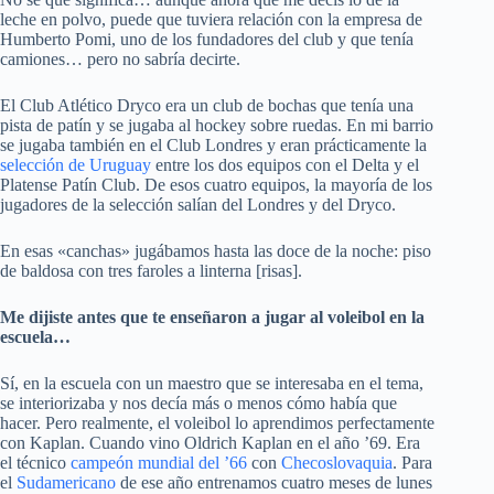
leche en polvo, puede que tuviera relación con la empresa de
Humberto Pomi, uno de los fundadores del club y que tenía
camiones… pero no sabría decirte.
El Club Atlético Dryco era un club de bochas que tenía una
pista de patín y se jugaba al hockey sobre ruedas. En mi barrio
se jugaba también en el
Club Londres
y eran prácticamente la
selección de Uruguay
entre los dos equipos con el
Delta
y el
Platense Patín Club. De esos cuatro equipos, la mayoría de los
jugadores de la selección salían del Londres y del Dryco.
En esas «canchas» jugábamos hasta las doce de la noche: piso
de baldosa con tres faroles a linterna [risas].
Me dijiste antes que te enseñaron a jugar al voleibol en la
escuela…
Sí, en la escuela con un maestro que se interesaba en el tema,
se interiorizaba y nos decía más o menos cómo había que
hacer. Pero realmente, el voleibol lo aprendimos perfectamente
con Kaplan. Cuando vino Oldrich Kaplan en el año ’69. Era
el técnico
campeón mundial del ’66
con
Checoslovaquia
. Para
el
Sudamericano
de ese año entrenamos cuatro meses de lunes