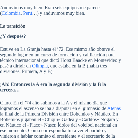
Anduvimos muy bien. Eran seis equipos me parece
(
Colombia
,
Perú
…) y anduvimos muy bien.
La transición
¿Y después?
Estuve en La Granja hasta el ’72. Ese mismo año obtuve el
segundo lugar en un curso de formación y calificación para
técnico internacional que dictó Horst Baacke en Montevideo y
pasé a dirigir en
Olimpia
, que estaba en la B (había tres
divisiones: Primera, A y B).
¡Ah! Entonces la A era la segunda división y la B la
tercera…
Claro. En el ’74 año subimos a la A y el mismo día que
logramos el ascenso se iba a disputar en el gimnasio de
Atenas
la final de la Primera División entre Bohemios y Náutico. En
Bohemios jugaban el «Chiqui» Gadea y «Carlitos» Nogara y
en Náutico el «Flaco» Naser. Ídolos del voleibol nacional en
ese momento. Como correspondía fui a ver el partido y
vinieron a hablar conmigo el presidente y el secretario de la