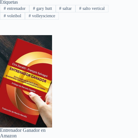
e
m
Etiquetas
#
entrenador
#
gary hutt
#
saltar
#
salto vertical
b
p
#
voleibol
#
volleyscience
o
a
o
r
k
t
i
r
Entrenador Ganador en
Amazon