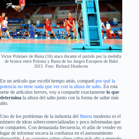
Victor Poletaev de Rusia (16) ataca durante el partido por la medalla
de bronce entre Polonia y Rusia de los Juegos Europeos de Bakú
2015. Foto: Richard Heathcote
En un artículo que escribí tiempo atrás, compartí
por qué la
potencia no tiene nada que ver con la altura de salto
. En esta
serie de artículos breves, voy a compartir exactamente
lo que
determina
la altura del salto junto con la forma de saltar más
alto.
Uno de los problemas de la industria del
fitness
moderno es el
número de ideas sobrecomercializadas y poco informadas que
se comparten. Con demasiada frecuencia, el afán de vender en
lugar de informar socava la confianza en el asesoramiento
disponible. Los consejos sobre cómo saltar más alto a menudo