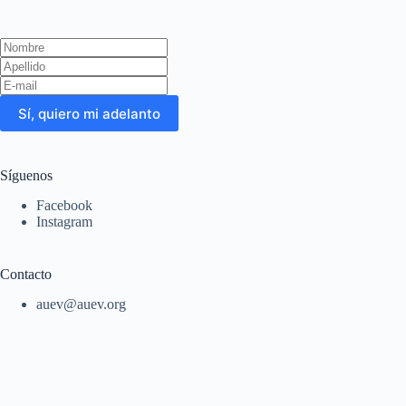
Leave
this
field
blank
Sí, quiero mi adelanto
Síguenos
Facebook
Instagram
Contacto
auev@auev.org