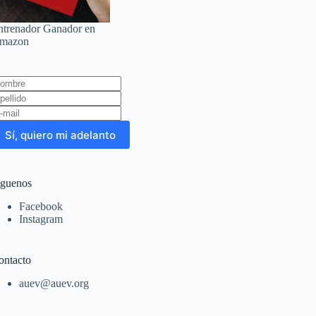
ntrenador Ganador en
mazon
eave
is
eld
lank
Sí, quiero mi adelanto
íguenos
Facebook
Instagram
ontacto
auev@auev.org