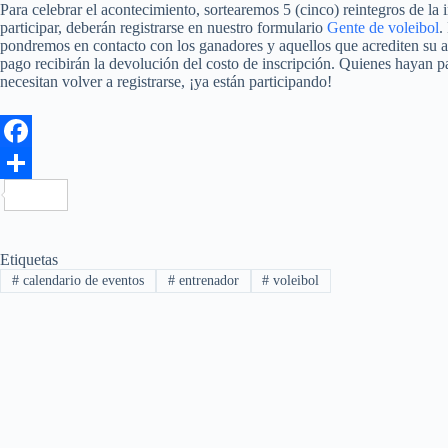
Para celebrar el acontecimiento, sortearemos 5 (cinco) reintegros de la i
participar, deberán registrarse en nuestro formulario
Gente de voleibol
.
pondremos en contacto con los ganadores y aquellos que acrediten su a
pago recibirán la devolución del costo de inscripción. Quienes hayan 
necesitan volver a registrarse, ¡ya están participando!
F
a
C
c
o
e
m
Etiquetas
#
calendario de eventos
#
entrenador
#
voleibol
b
p
o
a
o
r
k
t
i