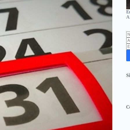
E
A
L
th
fi
b
S
C