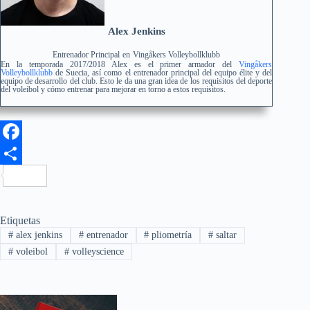
Alex Jenkins
Entrenador Principal
en
Vingåkers Volleybollklubb
En la temporada 2017/2018 Alex es el primer armador del
Vingåkers
Volleybollklubb
de Suecia, así como el entrenador principal del equipo élite y del
equipo de desarrollo del club. Esto le da una gran idea de los requisitos del deporte
del voleibol y cómo entrenar para mejorar en torno a estos requisitos.
F
a
C
c
o
e
m
Etiquetas
#
alex jenkins
#
entrenador
#
pliometría
#
saltar
b
p
#
voleibol
#
volleyscience
o
a
o
r
k
t