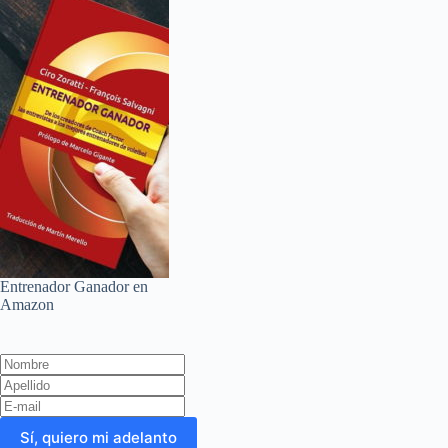
i
r
Entrenador Ganador en
Amazon
Leave
this
field
blank
Sí, quiero mi adelanto