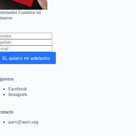
ntrenador Ganador en
mazon
eave
is
eld
lank
Sí, quiero mi adelanto
íguenos
Facebook
Instagram
ontacto
auev@auev.org