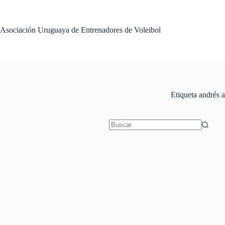
Saltar
al
contenido
Asociación Uruguaya de Entrenadores de Voleibol
Etiqueta
andrés a
Sin
resultados