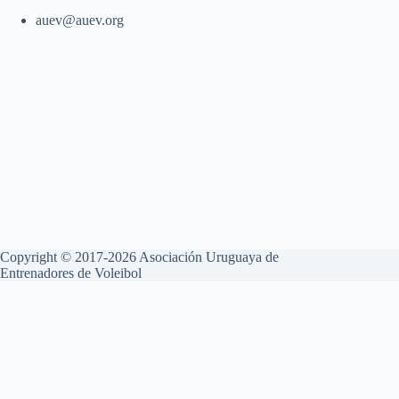
auev@auev.org
Copyright © 2017-2026 Asociación Uruguaya de
Entrenadores de Voleibol
Aviso Legal
Política de Privacidad
Política de Cookies
Esta web utiliza cookies propias y de terceros para su correcto
funcionamiento y para fines analíticos. Contiene enlaces a sitios web
de terceros con políticas de privacidad ajenas que podrás aceptar o no
cuando accedas a ellos. Al hacer clic en el botón Aceptar, acepta el uso