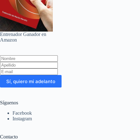
Entrenador Ganador en
Amazon
Leave
this
field
blank
Sí, quiero mi adelanto
Síguenos
Facebook
Instagram
Contacto