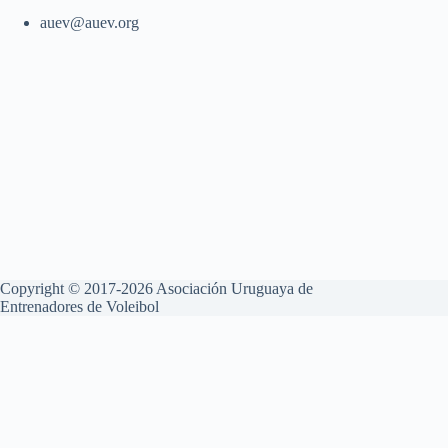
auev@auev.org
Copyright © 2017-2026 Asociación Uruguaya de
Entrenadores de Voleibol
Aviso Legal
Política de Privacidad
Política de Cookies
Esta web utiliza cookies propias y de terceros para su correcto
funcionamiento y para fines analíticos. Contiene enlaces a sitios web
de terceros con políticas de privacidad ajenas que podrás aceptar o no
cuando accedas a ellos. Al hacer clic en el botón Aceptar, acepta el uso