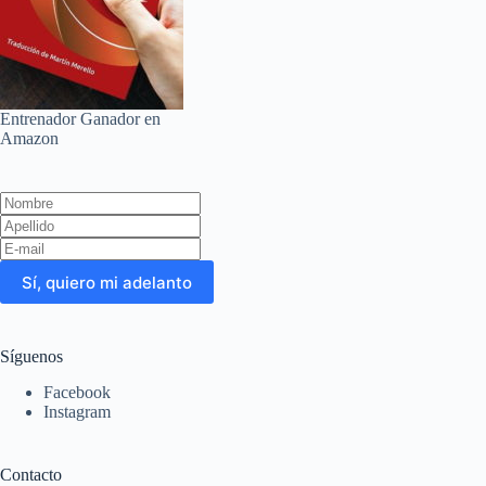
Entrenador Ganador en
Amazon
Leave
this
field
blank
Sí, quiero mi adelanto
Síguenos
Facebook
Instagram
Contacto