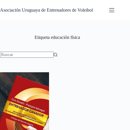
Saltar
al
Asociación Uruguaya de Entrenadores de Voleibol
contenido
Etiqueta
educación física
Sin
resultados