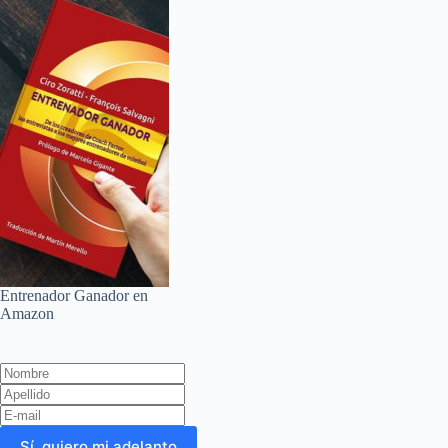
Entrenador Ganador en
Amazon
Leave
this
field
blank
Sí, quiero mi adelanto