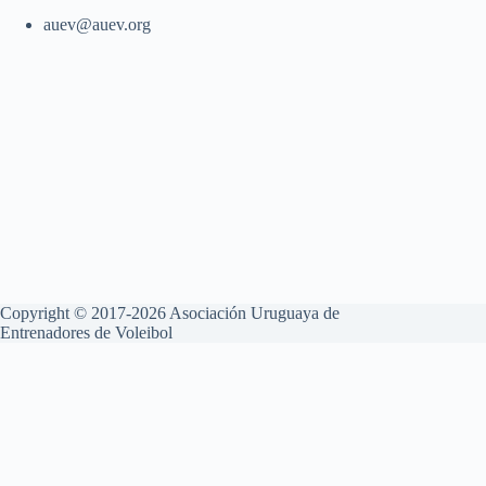
auev@auev.org
Copyright © 2017-2026 Asociación Uruguaya de
Entrenadores de Voleibol
Aviso Legal
Política de Privacidad
Política de Cookies
Esta web utiliza cookies propias y de terceros para su correcto
funcionamiento y para fines analíticos. Contiene enlaces a sitios web
de terceros con políticas de privacidad ajenas que podrás aceptar o no
cuando accedas a ellos. Al hacer clic en el botón Aceptar, acepta el uso