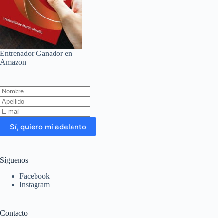
Entrenador Ganador en
Amazon
Leave
this
field
blank
Sí, quiero mi adelanto
Síguenos
Facebook
Instagram
Contacto