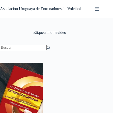
Saltar
al
Asociación Uruguaya de Entrenadores de Voleibol
contenido
Etiqueta
montevideo
Sin
resultados