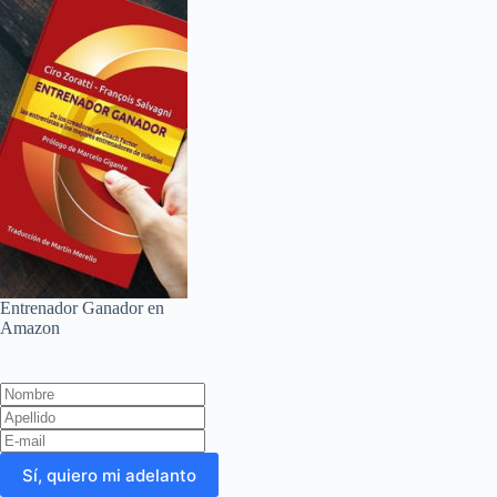
Entrenador Ganador en
Amazon
Leave
this
field
blank
Sí, quiero mi adelanto