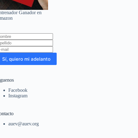
ntrenador Ganador en
mazon
eave
is
eld
lank
Sí, quiero mi adelanto
íguenos
Facebook
Instagram
ontacto
auev@auev.org