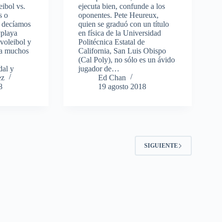
eibol vs.
ejecuta bien, confunde a los
s o
oponentes. Pete Heureux,
 decíamos
quien se graduó con un título
yplaya
en física de la Universidad
 voleibol y
Politécnica Estatal de
ia muchos
California, San Luis Obispo
(Cal Poly), no sólo es un ávido
dal y
jugador de…
ez
Ed Chan
8
19 agosto 2018
2
SIGUIENTE