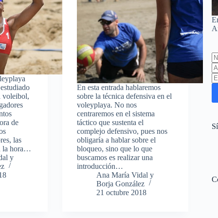
E
A
L
th
fi
oleyplaya
b
 estudiado
En esta entrada hablaremos
 voleibol,
sobre la técnica defensiva en el
igadores
voleyplaya. No nos
ntos
centraremos en el sistema
ora de
táctico que sustenta el
S
os
complejo defensivo, pues nos
es, las
obligaría a hablar sobre el
a la hora…
bloqueo, sino que lo que
dal y
buscamos es realizar una
ez
introducción…
18
Ana María Vidal y
C
Borja González
21 octubre 2018