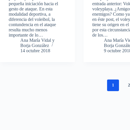
pequeña iniciación hacia el
entrada anterior: Vol
gesto de ataque. En esta
voleyplaya. ¿Amigo
modalidad deportiva, a
enemigos? Como ya
diferencia del voleibol, la
en éste post, el vole
contundencia en el ataque
tiene su origen en el
resulta mucho menos
por esta circunstanc
importante de lo…
de los…
Ana María Vidal y
Ana María Vi
Borja González
Borja Gonzál
14 octubre 2018
9 octubre 201
1