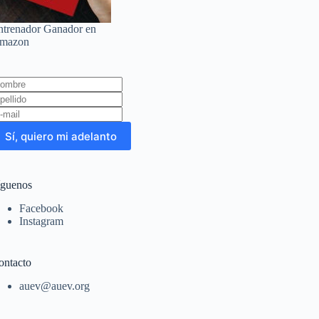
ntrenador Ganador en
mazon
eave
is
eld
lank
Sí, quiero mi adelanto
íguenos
Facebook
Instagram
ontacto
auev@auev.org