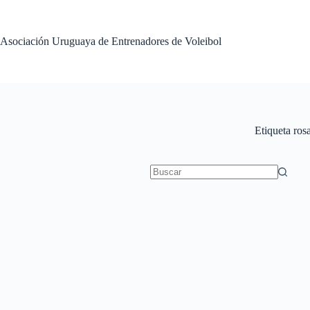
Saltar
al
contenido
Asociación Uruguaya de Entrenadores de Voleibol
Etiqueta
rosa
Sin
resultados