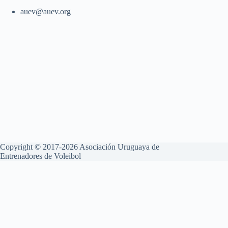
auev@auev.org
Copyright © 2017-2026 Asociación Uruguaya de
Entrenadores de Voleibol
Aviso Legal
Política de Privacidad
Política de Cookies
Esta web utiliza cookies propias y de terceros para su correcto
funcionamiento y para fines analíticos. Contiene enlaces a sitios web
de terceros con políticas de privacidad ajenas que podrás aceptar o no
cuando accedas a ellos. Al hacer clic en el botón Aceptar, acepta el uso