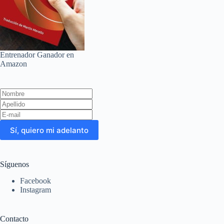
Entrenador Ganador en
Amazon
Leave
this
field
blank
Sí, quiero mi adelanto
Síguenos
Facebook
Instagram
Contacto