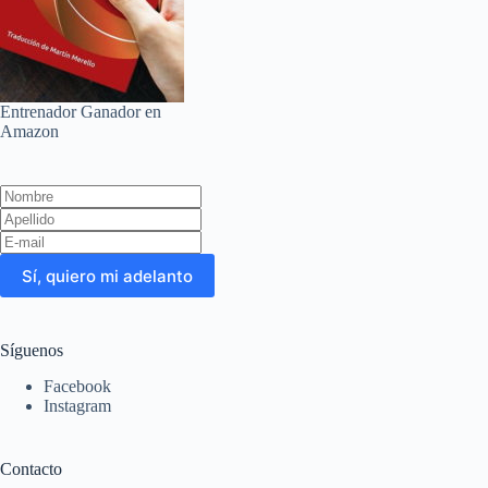
Entrenador Ganador en
Amazon
Leave
this
field
blank
Sí, quiero mi adelanto
Síguenos
Facebook
Instagram
Contacto