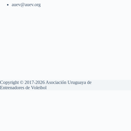
auev@auev.org
Copyright © 2017-2026 Asociación Uruguaya de
Entrenadores de Voleibol
Aviso Legal
Política de Privacidad
Política de Cookies
Esta web utiliza cookies propias y de terceros para su correcto
funcionamiento y para fines analíticos. Contiene enlaces a sitios web
de terceros con políticas de privacidad ajenas que podrás aceptar o no
cuando accedas a ellos. Al hacer clic en el botón Aceptar, acepta el uso
de estas tecnologías y el procesamiento de tus datos para estos