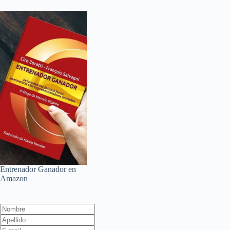
Entrenador Ganador en
Amazon
Leave
this
field