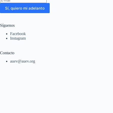
blank
Sí, quiero mi adelanto
Síguenos
Facebook
Instagram
Contacto
auev@auev.org