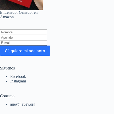
Entrenador Ganador en
Amazon
Leave
this
field
blank
Sí, quiero mi adelanto
Síguenos
Facebook
Instagram
Contacto
auev@auev.org