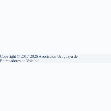
Copyright © 2017-2026 Asociación Uruguaya de
Entrenadores de Voleibol
Aviso Legal
Política de Privacidad
Política de Cookies
Esta web utiliza cookies propias y de terceros para su correcto
funcionamiento y para fines analíticos. Contiene enlaces a sitios web
de terceros con políticas de privacidad ajenas que podrás aceptar o no
cuando accedas a ellos. Al hacer clic en el botón Aceptar, acepta el uso
de estas tecnologías y el procesamiento de tus datos para estos
propósitos.
Configurar y más información
Rechazar
Aceptar
Privacidad