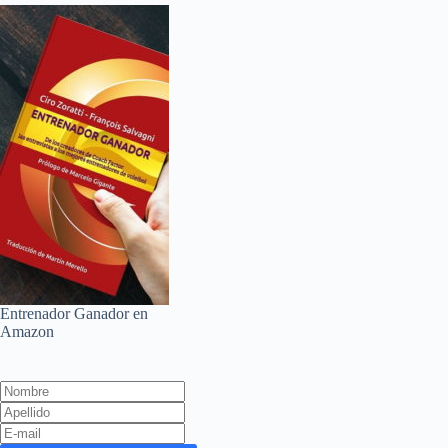
Entrenador Ganador en
Amazon
Leave
this
field
blank