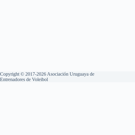
Copyright © 2017-2026 Asociación Uruguaya de
Entrenadores de Voleibol
Aviso Legal
Política de Privacidad
Política de Cookies
Esta web utiliza cookies propias y de terceros para su correcto
funcionamiento y para fines analíticos. Contiene enlaces a sitios web
de terceros con políticas de privacidad ajenas que podrás aceptar o no
cuando accedas a ellos. Al hacer clic en el botón Aceptar, acepta el uso
de estas tecnologías y el procesamiento de tus datos para estos
propósitos.
Configurar y más información
Rechazar
Aceptar