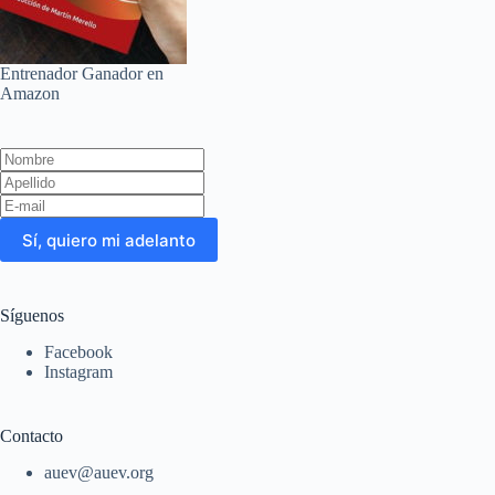
Entrenador Ganador en
Amazon
Leave
this
field
blank
Sí, quiero mi adelanto
Síguenos
Facebook
Instagram
Contacto
auev@auev.org