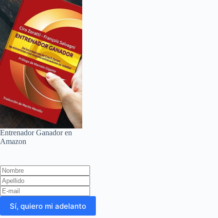
Entrenador Ganador en
Amazon
Leave
this
field
blank
Sí, quiero mi adelanto